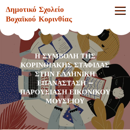
Skip
Δημοτικό Σχολείο
to
Βοχαϊκού Κορινθίας
content
Η ΣΥΜΒΟΛΗ ΤΗΣ
ΚΟΡΙΝΘΙΑΚΗΣ ΣΤΑΦΙΔΑΣ
ΣΤΗΝ ΕΛΛΗΝΙΚΗ
ΕΠΑΝΑΣΤΑΣΗ –
ΠΑΡΟΥΣΙΑΣΗ ΕΙΚΟΝΙΚΟΥ
ΜΟΥΣΕΙΟΥ