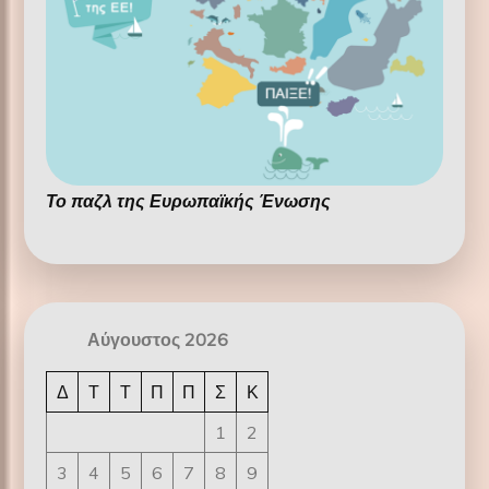
Το παζλ της Ευρωπαϊκής Ένωσης
Αύγουστος 2026
Δ
Τ
Τ
Π
Π
Σ
Κ
1
2
3
4
5
6
7
8
9