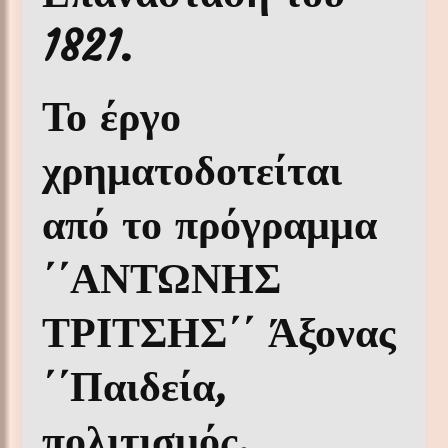
1821.
Το έργο
χρηματοδοτείται
από το πρόγραμμα
΄΄ΑΝΤΩΝΗΣ
ΤΡΙΤΣΗΣ΄΄ Άξονας
΄΄Παιδεία,
πολιτισμός,