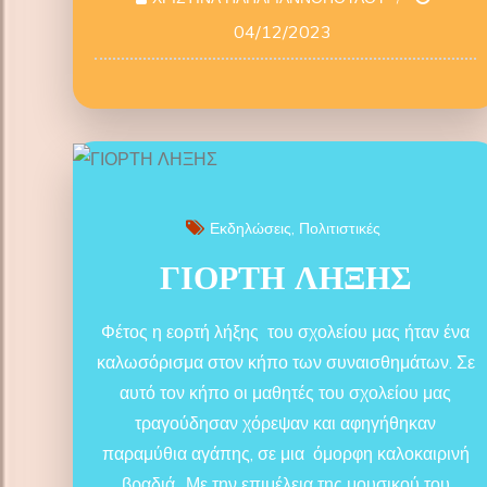
04/12/2023
Εκδηλώσεις
Πολιτιστικές
ΓΙΟΡΤΗ ΛΗΞΗΣ
Φέτος η εορτή λήξης του σχολείου μας ήταν ένα
καλωσόρισμα στον κήπο των συναισθημάτων. Σε
αυτό τον κήπο οι μαθητές του σχολείου μας
τραγούδησαν χόρεψαν και αφηγήθηκαν
παραμύθια αγάπης, σε μια όμορφη καλοκαιρινή
βραδιά,. Με την επιμέλεια της μουσικού του