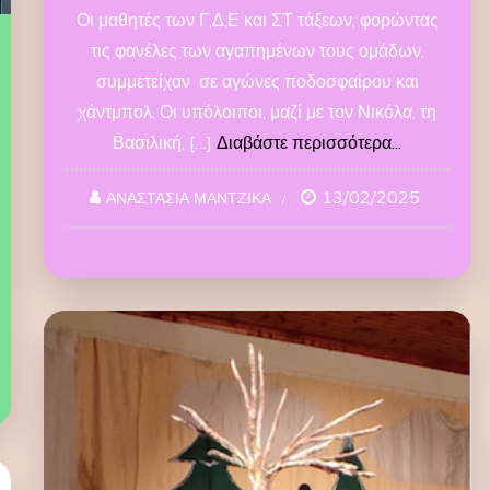
Οι μαθητές των Γ,Δ,Ε και ΣΤ τάξεων, φορώντας
τις φανέλες των αγαπημένων τους ομάδων,
συμμετείχαν σε αγώνες ποδοσφαίρου και
χάντμπολ. Οι υπόλοιποι, μαζί με τον Νικόλα, τη
Βασιλική, […]
Διαβάστε περισσότερα...
13/02/2025
ΑΝΑΣΤΑΣΙΑ ΜΑΝΤΖΙΚΑ