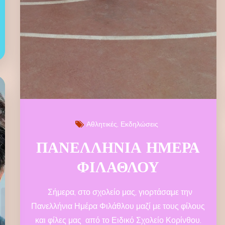
Αθλητικές
Εκδηλώσεις
ΠΑΝΕΛΛΗΝΙΑ ΗΜΕΡΑ
ΦΙΛΑΘΛΟΥ
Σήμερα, στο σχολείο μας, γιορτάσαμε την
Πανελλήνια Ημέρα Φιλάθλου μαζί με τους φίλους
και φίλες μας από το Ειδικό Σχολείο Κορίνθου.