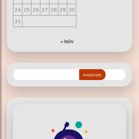
24
25
26
27
28
29
30
31
« Ιούν
Αναζήτηση