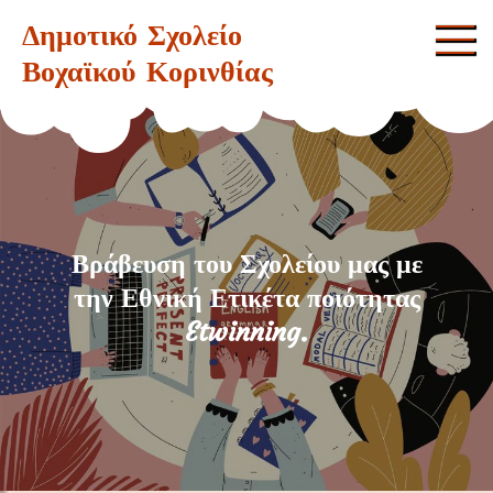
Skip
Δημοτικό Σχολείο
to
Βοχαϊκού Κορινθίας
content
Βράβευση του Σχολείου μας με
την Εθνική Ετικέτα ποιότητας
Etwinning.