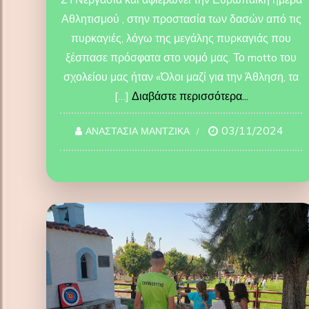
Αθλητισμού , στην προστασία των δασών από τις
πυρκαγιές, λόγω της μεγάλης πυρκαγιάς που
ξέσπασε πρόσφατα στο νομό μας. Το motto του
σχολείου μας ήταν «Όλοι μαζί για την Άθληση, τα
[…]
Διαβάστε περισσότερα...
03/11/2024
ΑΝΑΣΤΑΣΙΑ ΜΑΝΤΖΙΚΑ