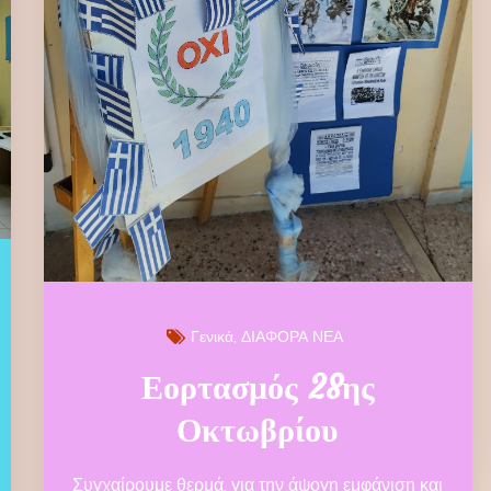
Γενικά
ΔΙΑΦΟΡΑ ΝΕΑ
Εορτασμός 28ης
Οκτωβρίου
Συγχαίρουμε θερμά, για την άψογη εμφάνιση και