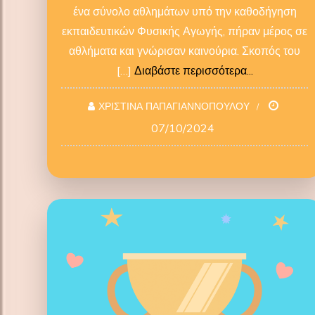
ένα σύνολο αθλημάτων υπό την καθοδήγηση
εκπαιδευτικών Φυσικής Αγωγής, πήραν μέρος σε
αθλήματα και γνώρισαν καινούρια. Σκοπός του
[…]
Διαβάστε περισσότερα...
ΧΡΙΣΤΙΝΑ ΠΑΠΑΓΙΑΝΝΟΠΟΥΛΟΥ
07/10/2024