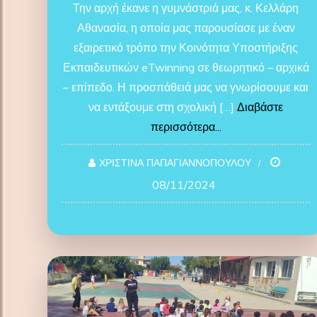
Την αρχή έκανε η γυμνάστριά μας, κ. Κελλάρη
Αθανασία, η οποία μας παρουσίασε με έναν
εξαιρετικό τρόπο την Κοινότητα Υποστήριξης
Εκπαιδευτικών eTwinning σε θεωρητικό – αρχικά
– επίπεδο. Η προσπάθειά μας να γνωρίσουμε και
να εντάξουμε στη σχολική […]
Διαβάστε
περισσότερα...
ΧΡΙΣΤΙΝΑ ΠΑΠΑΓΙΑΝΝΟΠΟΥΛΟΥ
08/11/2024