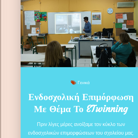
Γενικά
Ενδοσχολική Επιμόρφωση
Με Θέμα Το ETwinning
Πριν λίγες μέρες ανοίξαμε τον κύκλο των
ενδοσχολικών επιμορφώσεων του σχολείου μας.