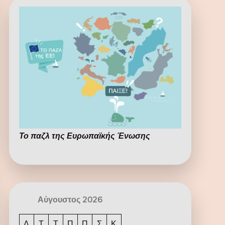
Το παζλ της Ευρωπαϊκής Ένωσης
Αύγουστος 2026
Δ
Τ
Τ
Π
Π
Σ
Κ